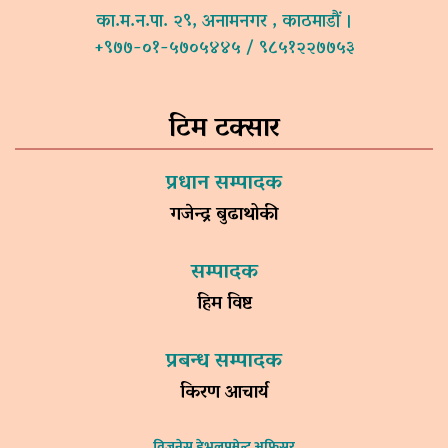
का.म.न.पा. २९, अनामनगर , काठमाडौं ।
+९७७-०१-५७०५४४५ / ९८५१२२७७५३
टिम टक्सार
प्रधान सम्पादक
गजेन्द्र बुढाथोकी
सम्पादक
हिम विष्ट
प्रबन्ध सम्पादक
किरण आचार्य
विजनेस डेभलपमेन्ट अफिसर