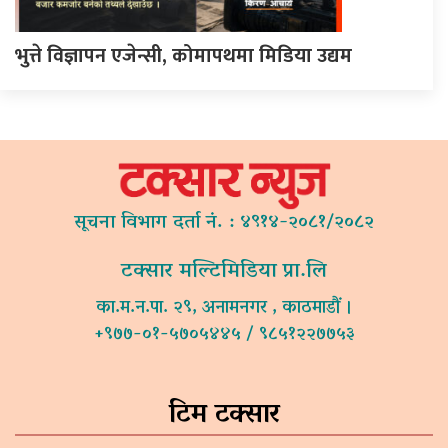
भुत्ते विज्ञापन एजेन्सी, कोमापथमा मिडिया उद्यम
सूचना विभाग दर्ता नं. : ४९१४-२०८१/२०८२
टक्सार मल्टिमिडिया प्रा.लि
का.म.न.पा. २९, अनामनगर , काठमाडौं ।
+९७७-०१-५७०५४४५ / ९८५१२२७७५३
टिम टक्सार