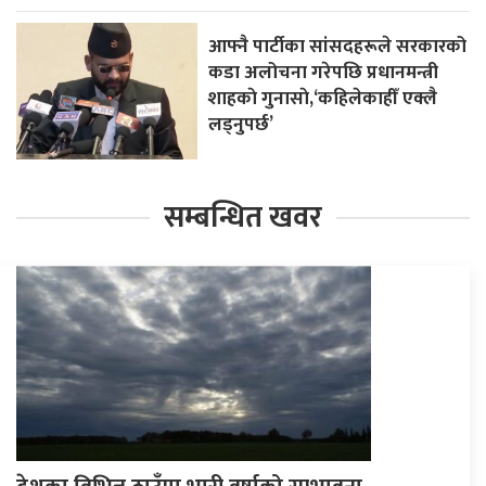
आफ्नै पार्टीका सांसदहरूले सरकारको
कडा अलोचना गरेपछि प्रधानमन्त्री
शाहकाे गुनासाे,‘कहिलेकाहीँ एक्लै
लड्नुपर्छ’
सम्बन्धित खवर