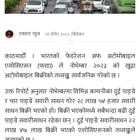
टक्सार न्युज
२१ मंसिर २०८०, बिहिबार
काठमाडौँ । भारतको फेडरेशन अफ अटोमोबाइल
एसोसिएसन (फाडा) ले नोभेम्बर २०२३ को खुद्रा
अटोमोबाइल बिक्रीको तथ्याङ्क सार्वजनिक गरेको छ ।
उक्त रिपोर्ट अनुसार नोभेम्बरमा विभिन्न कम्पनीका दुई पाङ्ग्रे
र चार पाङ्ग्रे सवारी साधन गरेर २८ लाख ५४ हजार सवारी
साधन बिक्री भएको हाे। बिक्री भएकाेमध्ये सबैभन्दा बढी दुई
पाङ्ग्रे सवारीसाधन रहेका छन् । दुई पाङ्ग्रे सवारीसाधन २२
लाख ४७ लाख बिक्री भएको एशोसिएशनकाे तथ्याङ्कले
जनाएको छ ।