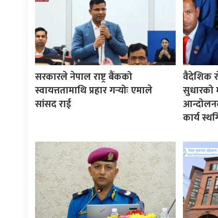
सरकारले नेपाल राष्ट्र बैंकको
वैदेशिक र
स्वायत्ततामाथि प्रहार गर्‍योः एमाले
सुधारको मा
सांसद राई
आन्दोलनक
कार्य स्थ