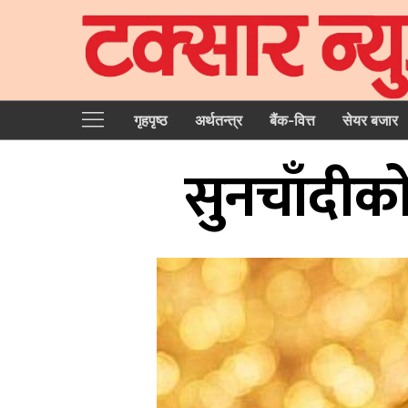
गृहपृष्‍ठ
अर्थतन्त्र
बैंक-वित्त
सेयर बजार
सुनचाँदीको