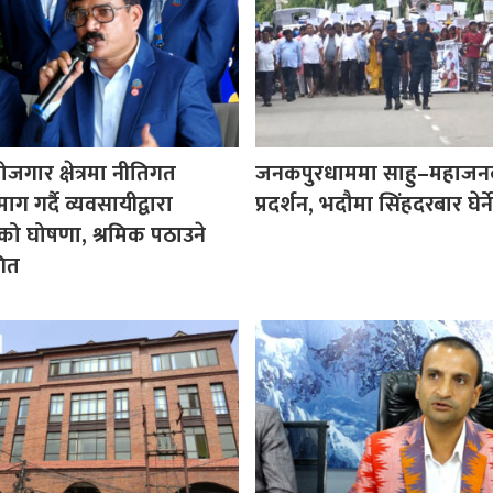
ोजगार क्षेत्रमा नीतिगत
जनकपुरधाममा साहु–महाजन
ग गर्दै व्यवसायीद्वारा
प्रदर्शन, भदौमा सिंहदरबार घेर्ने
ो घोषणा, श्रमिक पठाउने
गित