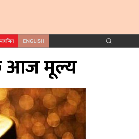
म्यागजिन
ENGLISH
 छ आज मूल्य