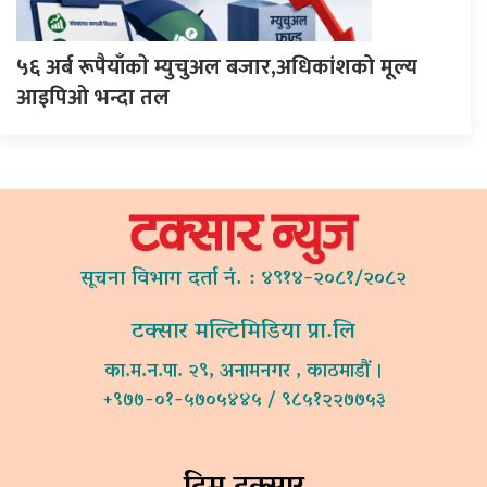
५६ अर्ब रूपैयाँकाे म्युचुअल बजार,अधिकांशको मूल्य
आइपिओ भन्दा तल
सूचना विभाग दर्ता नं. : ४९१४-२०८१/२०८२
टक्सार मल्टिमिडिया प्रा.लि
का.म.न.पा. २९, अनामनगर , काठमाडौं ।
+९७७-०१-५७०५४४५ / ९८५१२२७७५३