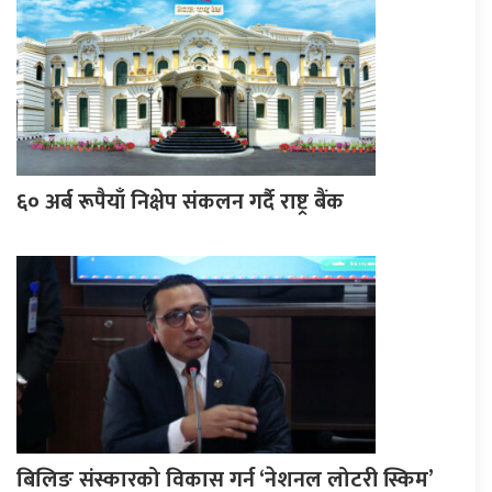
६० अर्ब रूपैयाँ निक्षेप संकलन गर्दै राष्ट्र बैंक
बिलिङ संस्कारको विकास गर्न ‘नेशनल लोटरी स्किम’