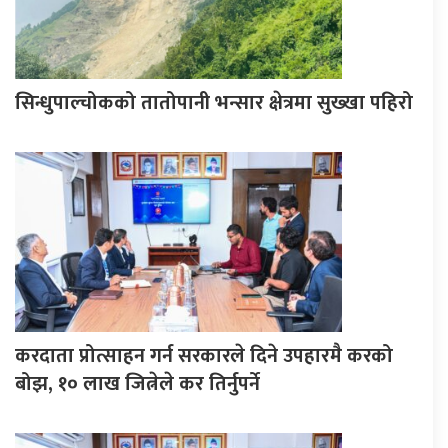
सिन्धुपाल्चोकको तातोपानी भन्सार क्षेत्रमा सुख्खा पहिरो
करदाता प्रोत्साहन गर्न सरकारले दिने उपहारमै करको
बोझ, १० लाख जित्नेले कर तिर्नुपर्ने