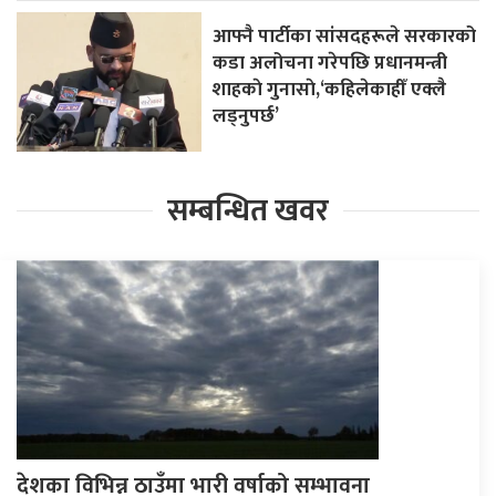
आफ्नै पार्टीका सांसदहरूले सरकारको
कडा अलोचना गरेपछि प्रधानमन्त्री
शाहकाे गुनासाे,‘कहिलेकाहीँ एक्लै
लड्नुपर्छ’
सम्बन्धित खवर
देशका विभिन्न ठाउँमा भारी वर्षाको सम्भावना