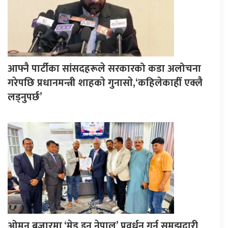
आफ्नै पार्टीका सांसदहरूले सरकारको कडा अलोचना
गरेपछि प्रधानमन्त्री शाहकाे गुनासाे,‘कहिलेकाहीँ एक्लै
लड्नुपर्छ’
ओमन बजारमा ‘मेड इन नेपाल’ प्रवर्धन गर्न समझदारी