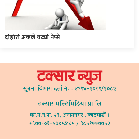
दोहोरो अंकले घट्यो नेप्से
सूचना विभाग दर्ता नं. : ४९१४-२०८१/२०८२
टक्सार मल्टिमिडिया प्रा.लि
का.म.न.पा. २९, अनामनगर , काठमाडौं ।
+९७७-०१-५७०५४४५ / ९८५१२२७७५३