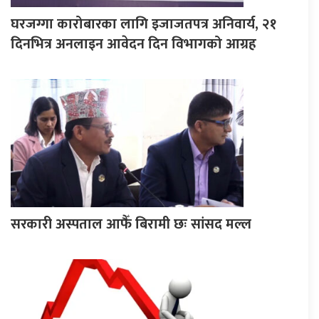
घरजग्गा कारोबारका लागि इजाजतपत्र अनिवार्य, २१
दिनभित्र अनलाइन आवेदन दिन विभागको आग्रह
सरकारी अस्पताल आफैँ बिरामी छः सांसद मल्ल