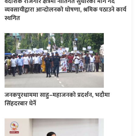
वैदेशिक रोजगार क्षेत्रमा नीतिगत सुधारको माग गर्दै
व्यवसायीद्वारा आन्दोलनको घोषणा, श्रमिक पठाउने कार्य
स्थगित
जनकपुरधाममा साहु–महाजनको प्रदर्शन, भदौमा
सिंहदरबार घेर्ने