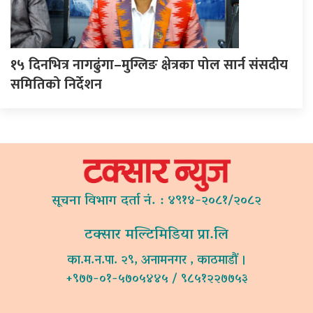
१५ दिनभित्र नागढुंगा–मुग्लिङ क्षेत्रका पोल सार्न संसदीय
समितिको निर्देशन
सूचना विभाग दर्ता नं. : ४९१४-२०८१/२०८२
टक्सार मल्टिमिडिया प्रा.लि
का.म.न.पा. २९, अनामनगर , काठमाडौं ।
+९७७-०१-५७०५४४५ / ९८५१२२७७५३