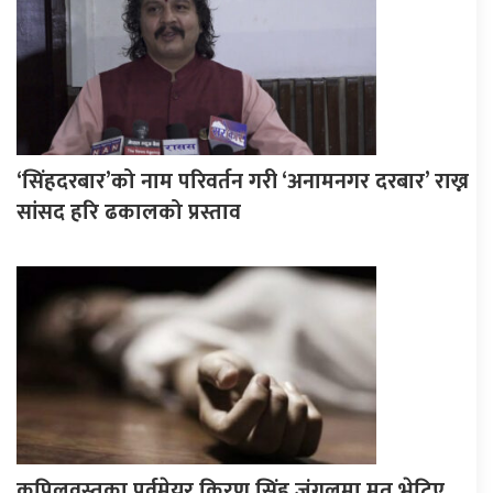
‘सिंहदरबार’को नाम परिवर्तन गरी ‘अनामनगर दरबार’ राख्न
सांसद हरि ढकालको प्रस्ताव
कपिलवस्तुका पूर्वमेयर किरण सिंह जंगलमा मृत भेटिए