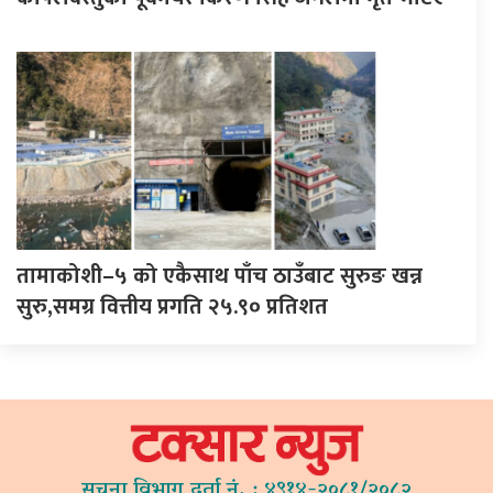
तामाकोशी–५ को एकैसाथ पाँच ठाउँबाट सुरुङ खन्न
सुरु,समग्र वित्तीय प्रगति २५.९० प्रतिशत
सूचना विभाग दर्ता नं. : ४९१४-२०८१/२०८२