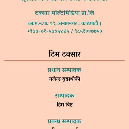
टक्सार मल्टिमिडिया प्रा.लि
का.म.न.पा. २९, अनामनगर , काठमाडौं ।
+९७७-०१-५७०५४४५ / ९८५१२२७७५३
टिम टक्सार
प्रधान सम्पादक
गजेन्द्र बुढाथोकी
सम्पादक
हिम विष्ट
प्रबन्ध सम्पादक