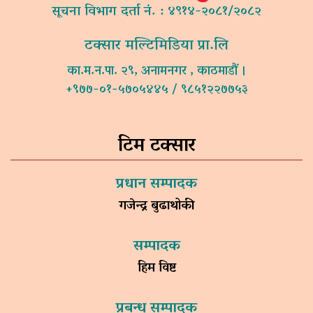
सूचना विभाग दर्ता नं. : ४९१४-२०८१/२०८२
टक्सार मल्टिमिडिया प्रा.लि
का.म.न.पा. २९, अनामनगर , काठमाडौं ।
+९७७-०१-५७०५४४५ / ९८५१२२७७५३
टिम टक्सार
प्रधान सम्पादक
गजेन्द्र बुढाथोकी
सम्पादक
हिम विष्ट
प्रबन्ध सम्पादक