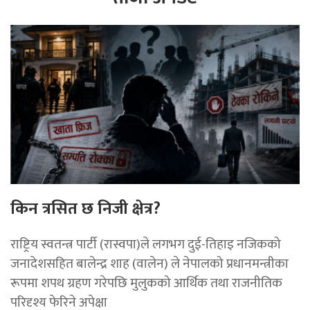
किन त्रसित छ निजी क्षेत्र?
राष्ट्रिय स्वतन्त्र पार्टी (रास्वपा)ले लगभग दुई-तिहाइ नजिकको
जनादेशसहित बालेन्द्र शाह (वालेन) ले नेपालको प्रधानमन्त्रीका
रूपमा शपथ ग्रहण गरेपछि मुलुकको आर्थिक तथा राजनीतिक
परिदृश्य फेरिने अपेक्षा