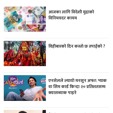
आजका लागि विदेशी मुद्राको
विनिमयदर कायम
विहीबारको दिन कस्ताे छ तपाईको ?
एनसेलले ल्यायो मनसुन अफर: प्याक
वा सिम कार्ड किन्दा २० प्रतिशतसम्म
क्यासब्याक पाइने