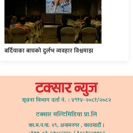
बर्दियाका बाघको दुर्लभ व्यवहार विश्वमाझ
सूचना विभाग दर्ता नं. : ४९१४-२०८१/२०८२
टक्सार मल्टिमिडिया प्रा.लि
का.म.न.पा. २९, अनामनगर , काठमाडौं ।