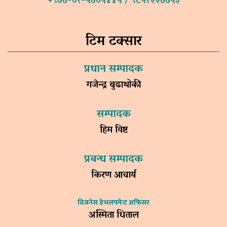
+९७७-०१-५७०५४४५ / ९८५१२२७७५३
टिम टक्सार
प्रधान सम्पादक
गजेन्द्र बुढाथोकी
सम्पादक
हिम विष्ट
प्रबन्ध सम्पादक
किरण आचार्य
विजनेस डेभलपमेन्ट अफिसर
अस्मिता धिताल