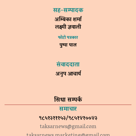
सह–सम्पादक
अम्बिका शर्मा
लक्ष्मी ज्ञवाली
फोटो पत्रकार
पुष्पा पाल
संवाददाता
अनुप आचार्य
सिधा सम्पर्क
समाचार
९८५१३१११५३/९८५१४१००४३
taksarnews@gmail.com
taksarnews.marketing@gmail.com