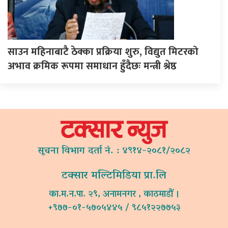
साउन महिनाबाटै ठेक्का प्रक्रिया शुरु, विद्युत मिटरको
अभाव क्रमिक रूपमा समाधान हुँदैछः मन्त्री श्रेष्ठ
सूचना विभाग दर्ता नं. : ४९१४-२०८१/२०८२
टक्सार मल्टिमिडिया प्रा.लि
का.म.न.पा. २९, अनामनगर , काठमाडौं ।
+९७७-०१-५७०५४४५ / ९८५१२२७७५३