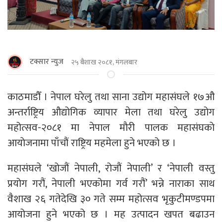
टक्सार न्युज
२५ बैशाख २०८१, मंगलबार
काठमाडौँ । नेपाल घरेलु तथा साना उद्योग महासंघले १७औ
अन्तर्राष्ट्रिय औद्योगिक व्यापार मेला तथा घरेलु उद्योग
महोत्सव-२०८१ मा नेपाल माैरी पालक महासंघकाे
आयाेजनामा पाँचौं राष्ट्रिय महमेला हुने भएको छ ।
महासंघले ‘खोजौं नेपाली, रोजौं नेपाली’ र ‘नेपाली वस्तु
प्रयोग गरौं, नेपाली भएकोमा गर्व गरौं’ भन्ने नाराका साथ
वैशाख २६ गतेदेखि ३० गते सम्म महोत्सव भृकुटीमण्डपमा
आयोजना हुने भएको छ । मह उत्पादन खपत बढाउन