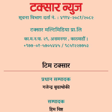
सूचना विभाग दर्ता नं. : ४९१४-२०८१/२०८२
टक्सार मल्टिमिडिया प्रा.लि
का.म.न.पा. २९, अनामनगर , काठमाडौं ।
+९७७-०१-५७०५४४५ / ९८५१२२७७५३
टिम टक्सार
प्रधान सम्पादक
गजेन्द्र बुढाथोकी
सम्पादक
हिम विष्ट