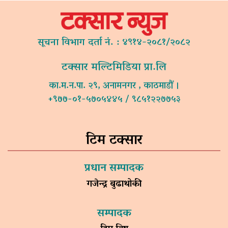
सूचना विभाग दर्ता नं. : ४९१४-२०८१/२०८२
टक्सार मल्टिमिडिया प्रा.लि
का.म.न.पा. २९, अनामनगर , काठमाडौं ।
+९७७-०१-५७०५४४५ / ९८५१२२७७५३
टिम टक्सार
प्रधान सम्पादक
गजेन्द्र बुढाथोकी
सम्पादक