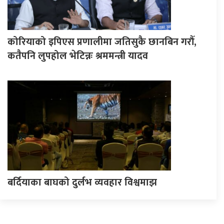
कोरियाको इपिएस प्रणालीमा जतिसुकै छानबिन गरौँ,
कतैपनि लुपहोल भेटिन्नः श्रममन्त्री यादव
बर्दियाका बाघको दुर्लभ व्यवहार विश्वमाझ