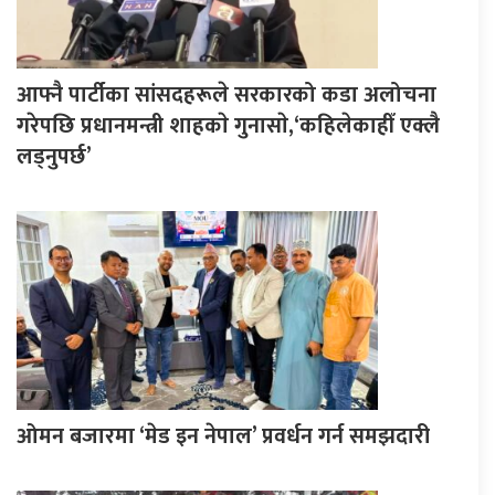
आफ्नै पार्टीका सांसदहरूले सरकारको कडा अलोचना
गरेपछि प्रधानमन्त्री शाहकाे गुनासाे,‘कहिलेकाहीँ एक्लै
लड्नुपर्छ’
ओमन बजारमा ‘मेड इन नेपाल’ प्रवर्धन गर्न समझदारी