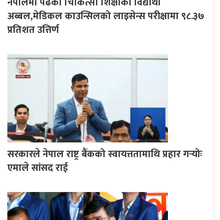
नेपालमा पढेका चिकित्सा शिक्षाका विद्यार्थी
अब्बल,मेडिकल काउन्सिलको लाइसेन्स परीक्षामा ९८.३७
प्रतिशत उत्तिर्ण
सरकारले नेपाल राष्ट्र बैंकको स्वायत्ततामाथि प्रहार गर्‍योः
एमाले सांसद राई