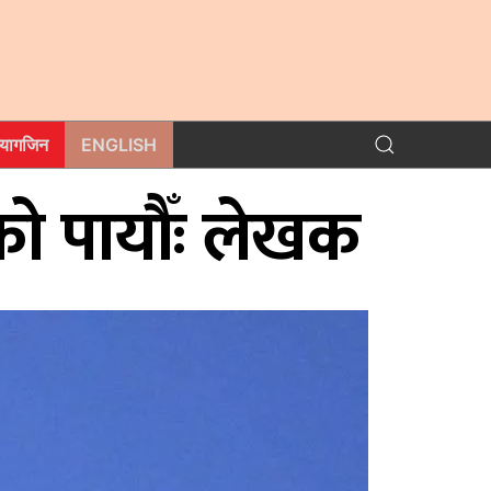
म्यागजिन
ENGLISH
रहेको पायौँः लेखक