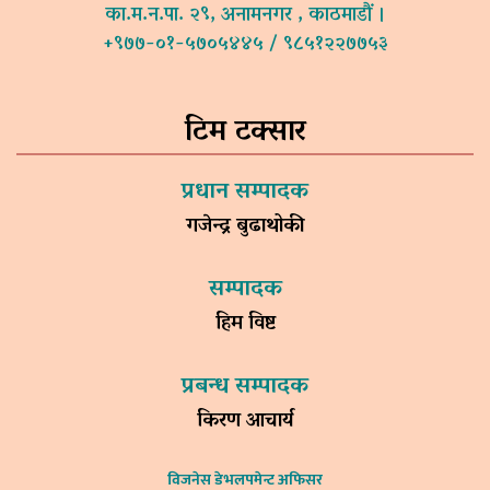
का.म.न.पा. २९, अनामनगर , काठमाडौं ।
+९७७-०१-५७०५४४५ / ९८५१२२७७५३
टिम टक्सार
प्रधान सम्पादक
गजेन्द्र बुढाथोकी
सम्पादक
हिम विष्ट
प्रबन्ध सम्पादक
किरण आचार्य
विजनेस डेभलपमेन्ट अफिसर