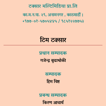
टक्सार मल्टिमिडिया प्रा.लि
का.म.न.पा. २९, अनामनगर , काठमाडौं ।
+९७७-०१-५७०५४४५ / ९८५१२२७७५३
टिम टक्सार
प्रधान सम्पादक
गजेन्द्र बुढाथोकी
सम्पादक
हिम विष्ट
प्रबन्ध सम्पादक
किरण आचार्य