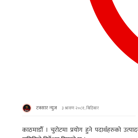
टक्सार न्युज
३ श्रावण २०८१, बिहिबार
काठमाडाैँ । चुरोटमा प्रयोग हुने पदार्थहरुको उ