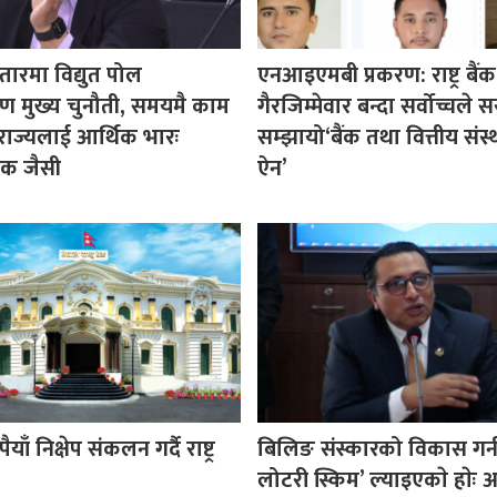
ारमा विद्युत पोल
एनआइएमबी प्रकरण: राष्ट्र बैंक
रण मुख्य चुनौती, समयमै काम
गैरजिम्मेवार बन्दा सर्वोच्चले
राज्यलाई आर्थिक भारः
सम्झायो‘बैंक तथा वित्तीय संस्थ
शक जैसी
ऐन’
ैयाँ निक्षेप संकलन गर्दै राष्ट्र
बिलिङ संस्कारको विकास गर्
लोटरी स्किम’ ल्याइएकाे हाेः अर्