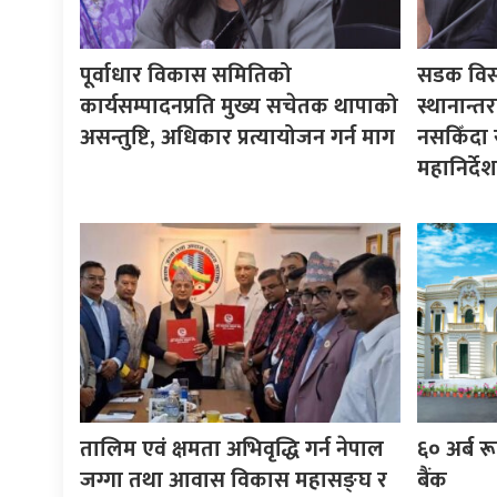
पूर्वाधार विकास समितिको
सडक विस्त
कार्यसम्पादनप्रति मुख्य सचेतक थापाको
स्थानान्त
असन्तुष्टि, अधिकार प्रत्यायोजन गर्न माग
नसकिँदा 
महानिर्दे
तालिम एवं क्षमता अभिवृद्धि गर्न नेपाल
६० अर्ब रूप
जग्गा तथा आवास विकास महासङ्घ र
बैंक