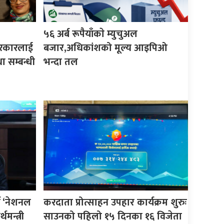
५६ अर्ब रूपैयाँकाे म्युचुअल
 सरकारलाई
बजार,अधिकांशको मूल्य आइपिओ
ा सम्बन्धी
भन्दा तल
न ‘नेशनल
करदाता प्रोत्साहन उपहार कार्यक्रम शुरुः
थमन्त्री
साउनको पहिलो १५ दिनका १६ विजेता