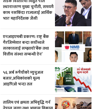
सडक विस्तारमा विद्युत पोल
स्थानान्तरण मुख्य चुनौती, समयमै
काम नसकिँदा राज्यलाई आर्थिक
भारः महानिर्देशक जैसी
एनआइएमबी प्रकरण: राष्ट्र बैंक
गैरजिम्मेवार बन्दा सर्वोच्चले
सरकारलाई सम्झायो‘बैंक तथा
वित्तीय संस्था सम्बन्धी ऐन’
५६ अर्ब रूपैयाँकाे म्युचुअल
बजार,अधिकांशको मूल्य
आइपिओ भन्दा तल
तालिम एवं क्षमता अभिवृद्धि गर्न
नेपाल जग्गा तथा आवास विकास