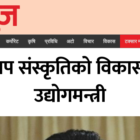
कर्पोरेट
कृषि
प्रविधि
अटो
विचार
विकास
टक्सार 
्टअप संस्कृतिको वि
उद्योगमन्त्री