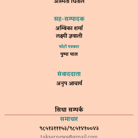
अस्मिता धिताल
सह–सम्पादक
अम्बिका शर्मा
लक्ष्मी ज्ञवाली
फोटो पत्रकार
पुष्पा पाल
संवाददाता
अनुप आचार्य
सिधा सम्पर्क
समाचार
९८५१३१११५३/९८५१४१००४३
taksarnews@gmail.com