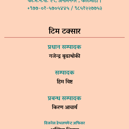
का.म.न.पा. २९, अनामनगर , काठमाडौं ।
+९७७-०१-५७०५४४५ / ९८५१२२७७५३
टिम टक्सार
प्रधान सम्पादक
गजेन्द्र बुढाथोकी
सम्पादक
हिम विष्ट
प्रबन्ध सम्पादक
किरण आचार्य
विजनेस डेभलपमेन्ट अफिसर