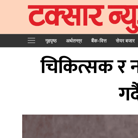
गृहपृष्‍ठ
अर्थतन्त्र
बैंक-वित्त
सेयर बजार
चिकित्सक र न
गर्