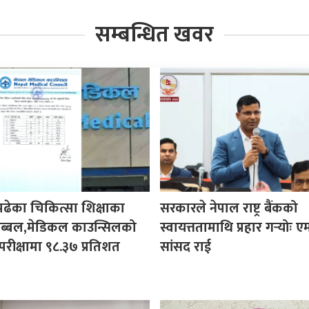
सम्बन्धित खवर
पढेका चिकित्सा शिक्षाका
सरकारले नेपाल राष्ट्र बैंकको
ी अब्बल,मेडिकल काउन्सिलको
स्वायत्ततामाथि प्रहार गर्‍योः ए
परीक्षामा ९८.३७ प्रतिशत
सांसद राई