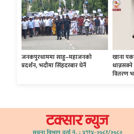
जनकपुरधाममा साहु–महाजनको
खाना पका
प्रदर्शन, भदौमा सिंहदरबार घेर्ने
धान्नसक्
वितरण भ
सूचना विभाग दर्ता नं. : ४९१४-२०८१/२०८२