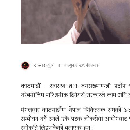
टक्सार न्युज
२० फाल्गुन २०८१, मंगलबार
काठमाडाैँ । स्वास्थ्य तथा जनसंख्यामन्त्री प्रद
गरेबमोजिम पारिश्रमीक दिनेगरी सरकारले काम अघि
मंगलवार काठमाडौंमा नेपाल चिकित्सक संघको ७
सम्बोधन गर्दै उनले एकै पटक लोकसेवा आयोगबाट ५ 
स्वीकृति लिइसकेको बताएका हुन् ।