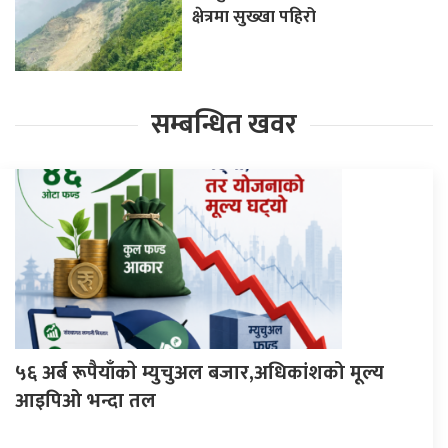
क्षेत्रमा सुख्खा पहिरो
सम्बन्धित खवर
५६ अर्ब रूपैयाँकाे म्युचुअल बजार,अधिकांशको मूल्य
आइपिओ भन्दा तल