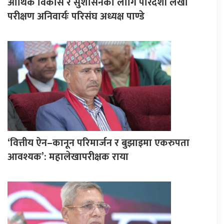
आर्थिक विकास र सुशासनका लागि पारदर्शी लेखा
परीक्षण अनिवार्यः परिसंघ अध्यक्ष पाण्डे
‘वित्तीय ऐन–कानून परिमार्जन र बुझाइमा एकरुपता
आवश्यक’: महालेखापरीक्षक राया