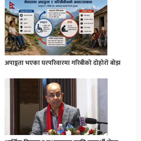
अपाङ्गता भएका घरपरिवारमा गरिबीको दोहोरो बोझ