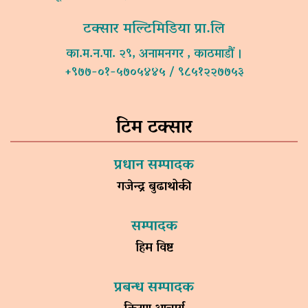
टक्सार मल्टिमिडिया प्रा.लि
का.म.न.पा. २९, अनामनगर , काठमाडौं ।
+९७७-०१-५७०५४४५ / ९८५१२२७७५३
टिम टक्सार
प्रधान सम्पादक
गजेन्द्र बुढाथोकी
सम्पादक
हिम विष्ट
प्रबन्ध सम्पादक