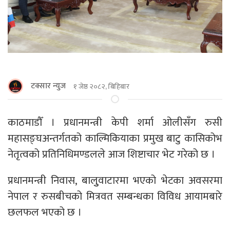
टक्सार न्युज
१ जेष्ठ २०८२, बिहिबार
काठमाडाैँ । प्रधानमन्त्री केपी शर्मा ओलीसँग रुसी
महासङ्घअन्तर्गतको काल्मिकियाका प्रमुख बाटु कासिकोभ
नेतृत्वको प्रतिनिधिमण्डलले आज शिष्टाचार भेट गरेको छ ।
प्रधानमन्त्री निवास, बालुुवाटारमा भएको भेटका अवसरमा
नेपाल र रुसबीचको मित्रवत सम्बन्धका विविध आयामबारे
छलफल भएको छ ।