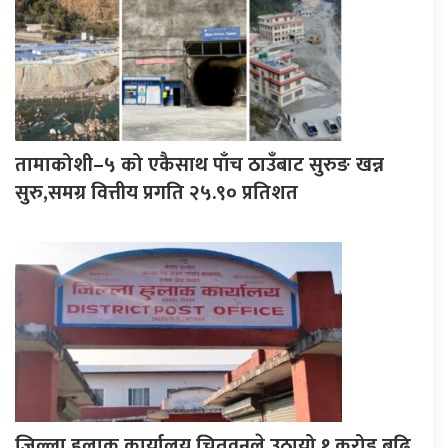
तामाकोशी–५ को एकैसाथ पाँच ठाउँबाट सुरुङ खन्न
सुरु,समग्र वित्तीय प्रगति २५.९० प्रतिशत
जिल्ला हुलाक कार्यालय चितवनले उठायो १ करोड बढि