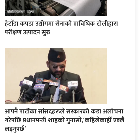
हेटौँडा कपडा उद्योगमा सेनाको प्राविधिक टोलीद्वारा
परीक्षण उत्पादन सुरु
आफ्नै पार्टीका सांसदहरूले सरकारको कडा अलोचना
गरेपछि प्रधानमन्त्री शाहकाे गुनासाे,‘कहिलेकाहीँ एक्लै
लड्नुपर्छ’