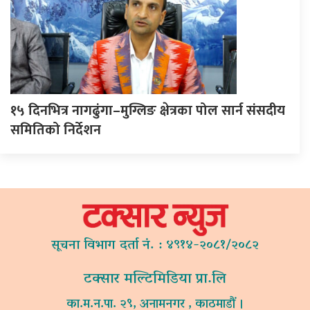
१५ दिनभित्र नागढुंगा–मुग्लिङ क्षेत्रका पोल सार्न संसदीय
समितिको निर्देशन
सूचना विभाग दर्ता नं. : ४९१४-२०८१/२०८२
टक्सार मल्टिमिडिया प्रा.लि
का.म.न.पा. २९, अनामनगर , काठमाडौं ।