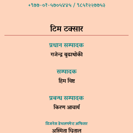
+९७७-०१-५७०५४४५ / ९८५१२२७७५३
टिम टक्सार
प्रधान सम्पादक
गजेन्द्र बुढाथोकी
सम्पादक
हिम विष्ट
प्रबन्ध सम्पादक
किरण आचार्य
विजनेस डेभलपमेन्ट अफिसर
अस्मिता धिताल