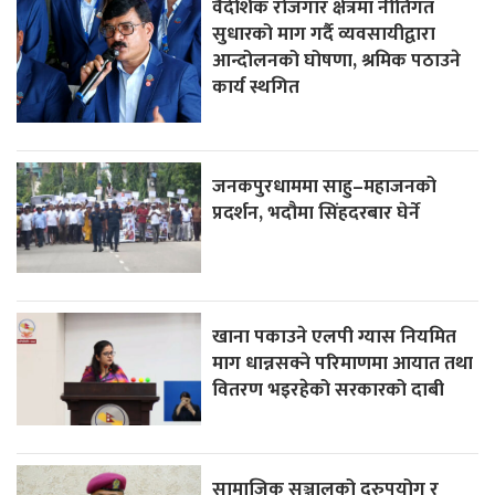
वैदेशिक रोजगार क्षेत्रमा नीतिगत
सुधारको माग गर्दै व्यवसायीद्वारा
आन्दोलनको घोषणा, श्रमिक पठाउने
कार्य स्थगित
जनकपुरधाममा साहु–महाजनको
प्रदर्शन, भदौमा सिंहदरबार घेर्ने
खाना पकाउने एलपी ग्यास नियमित
माग धान्नसक्ने परिमाणमा आयात तथा
वितरण भइरहेको सरकारको दाबी
सामाजिक सञ्जालको दुरुपयोग र