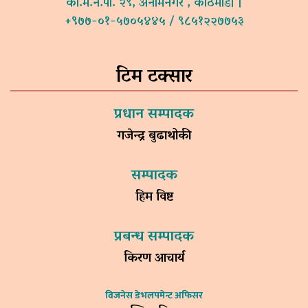
का.म.न.पा. २९, अनामनगर , काठमाडौं ।
+९७७-०१-५७०५४४५ / ९८५१२२७७५३
टिम टक्सार
प्रधान सम्पादक
गजेन्द्र बुढाथोकी
सम्पादक
हिम विष्ट
प्रबन्ध सम्पादक
किरण आचार्य
विजनेस डेभलपमेन्ट अफिसर