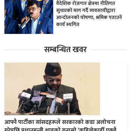
वैदेशिक रोजगार क्षेत्रमा नीतिगत
सुधारको माग गर्दै व्यवसायीद्वारा
आन्दोलनको घोषणा, श्रमिक पठाउने
कार्य स्थगित
सम्बन्धित खवर
आफ्नै पार्टीका सांसदहरूले सरकारको कडा अलोचना
गरेपछि प्रधानमन्त्री शाहकाे गुनासाे,‘कहिलेकाहीँ एक्लै