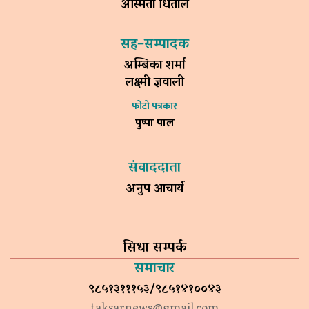
अस्मिता धिताल
सह–सम्पादक
अम्बिका शर्मा
लक्ष्मी ज्ञवाली
फोटो पत्रकार
पुष्पा पाल
संवाददाता
अनुप आचार्य
सिधा सम्पर्क
समाचार
९८५१३१११५३/९८५१४१००४३