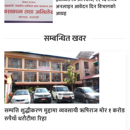
अनलाइन आवेदन दिन विभागको
आग्रह
सम्बन्धित खवर
सम्पत्ति शुद्धीकरण मुद्दामा व्यवसायी ऋषिराज मोर १ करोड
रुपैयाँ धरौटीमा रिहा