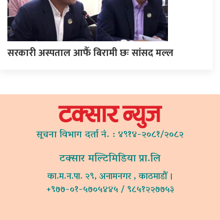
सरकारी अस्पताल आफैँ बिरामी छः सांसद मल्ल
सूचना विभाग दर्ता नं. : ४९१४-२०८१/२०८२
टक्सार मल्टिमिडिया प्रा.लि
का.म.न.पा. २९, अनामनगर , काठमाडौं ।
+९७७-०१-५७०५४४५ / ९८५१२२७७५३