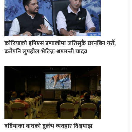
कोरियाको इपिएस प्रणालीमा जतिसुकै छानबिन गरौँ,
कतैपनि लुपहोल भेटिन्नः श्रममन्त्री यादव
बर्दियाका बाघको दुर्लभ व्यवहार विश्वमाझ