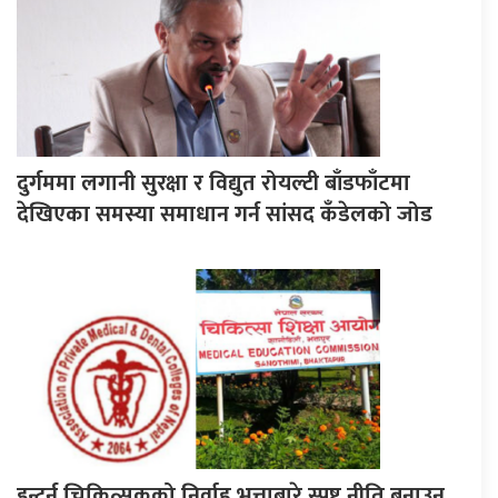
दुर्गममा लगानी सुरक्षा र विद्युत रोयल्टी बाँडफाँटमा
देखिएका समस्या समाधान गर्न सांसद कँडेलको जोड
इन्टर्न चिकित्सकको निर्वाह भत्ताबारे स्पष्ट नीति बनाउन