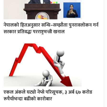
नेपालको हितअनुसार सन्धि–सम्झौता पुनरावलोकन गर्न
सरकार प्रतिवद्धः परराष्ट्रमन्त्री खनाल
एकल अंकले घट्यो नेप्से परिसूचक, ३ अर्ब ६७ करोड
रूपैयाँभन्दा बढीको कारोबार