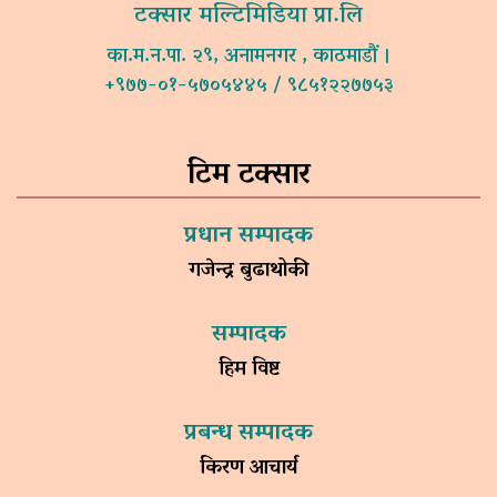
टक्सार मल्टिमिडिया प्रा.लि
का.म.न.पा. २९, अनामनगर , काठमाडौं ।
+९७७-०१-५७०५४४५ / ९८५१२२७७५३
टिम टक्सार
प्रधान सम्पादक
गजेन्द्र बुढाथोकी
सम्पादक
हिम विष्ट
प्रबन्ध सम्पादक
किरण आचार्य