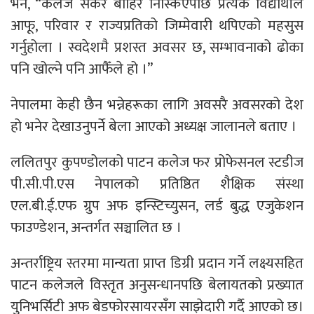
भने, “कलेज सकेर बाहिर निस्किएपछि प्रत्येक विद्यार्थीले
आफू, परिवार र राज्यप्रतिको जिम्मेवारी थपिएको महसुस
गर्नुहोला । स्वदेशमै प्रशस्त अवसर छ, सम्भावनाको ढोका
पनि खोल्ने पनि आफैँले हो ।”
नेपालमा केही छैन भन्नेहरूका लागि अवसरै अवसरको देश
हो भनेर देखाउनुपर्ने बेला आएको अध्यक्ष जालानले बताए ।
ललितपुर कुपण्डोलको पाटन कलेज फर प्रोफेसनल स्टडीज
पी.सी.पी.एस नेपालको प्रतिष्ठित शैक्षिक संस्था
एल.बी.ई.एफ ग्रुप अफ इन्स्टिच्युसन, लर्ड बुद्ध एजुकेशन
फाउण्डेशन, अन्तर्गत सञ्चालित छ ।
अन्तर्राष्ट्रिय स्तरमा मान्यता प्राप्त डिग्री प्रदान गर्ने लक्ष्यसहित
पाटन कलेजले विस्तृत अनुसन्धानपछि बेलायतको प्रख्यात
युनिभर्सिटी अफ बेडफोरसायरसँग साझेदारी गर्दै आएको छ।