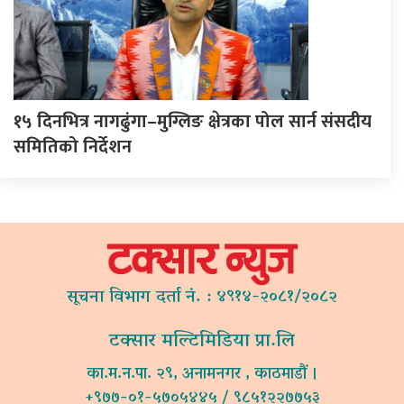
१५ दिनभित्र नागढुंगा–मुग्लिङ क्षेत्रका पोल सार्न संसदीय
समितिको निर्देशन
सूचना विभाग दर्ता नं. : ४९१४-२०८१/२०८२
टक्सार मल्टिमिडिया प्रा.लि
का.म.न.पा. २९, अनामनगर , काठमाडौं ।
+९७७-०१-५७०५४४५ / ९८५१२२७७५३