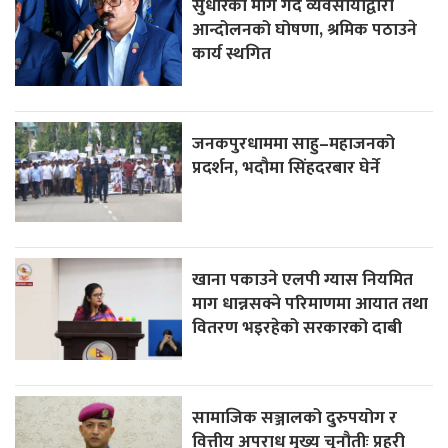
सुधारको माग गर्दै व्यवसायीद्वारा
आन्दोलनको घोषणा, श्रमिक पठाउने
कार्य स्थगित
जनकपुरधाममा साहु–महाजनको
प्रदर्शन, भदौमा सिंहदरबार घेर्ने
खाना पकाउने एलपी ग्यास नियमित
माग धान्नसक्ने परिमाणमा आयात तथा
वितरण भइरहेको सरकारको दाबी
सामाजिक सञ्जालको दुरुपयोग र
वित्तीय अपराध मुख्य चुनौतीः प्रहरी