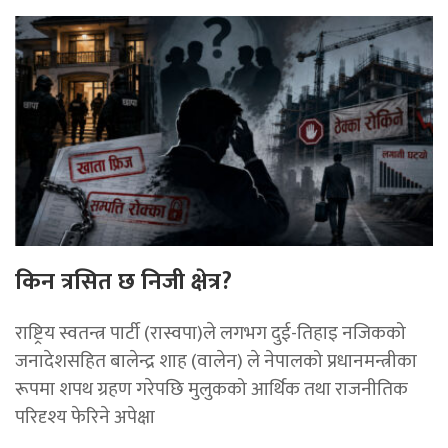
किन त्रसित छ निजी क्षेत्र?
राष्ट्रिय स्वतन्त्र पार्टी (रास्वपा)ले लगभग दुई-तिहाइ नजिकको
जनादेशसहित बालेन्द्र शाह (वालेन) ले नेपालको प्रधानमन्त्रीका
रूपमा शपथ ग्रहण गरेपछि मुलुकको आर्थिक तथा राजनीतिक
परिदृश्य फेरिने अपेक्षा