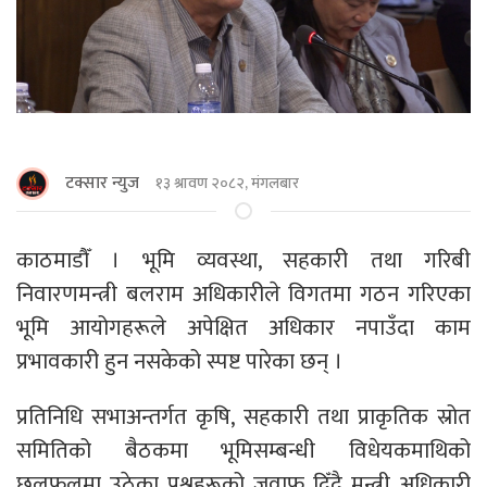
टक्सार न्युज
१३ श्रावण २०८२, मंगलबार
काठमाडाैँ । भूमि व्यवस्था, सहकारी तथा गरिबी
निवारणमन्त्री बलराम अधिकारीले विगतमा गठन गरिएका
भूमि आयोगहरूले अपेक्षित अधिकार नपाउँदा काम
प्रभावकारी हुन नसकेको स्पष्ट पारेका छन् ।
प्रतिनिधि सभाअन्तर्गत कृषि, सहकारी तथा प्राकृतिक स्रोत
समितिको बैठकमा भूमिसम्बन्धी विधेयकमाथिको
छलफलमा उठेका प्रश्नहरूको जवाफ दिँदै मन्त्री अधिकारी