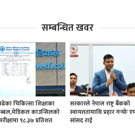
सम्बन्धित खवर
पढेका चिकित्सा शिक्षाका
सरकारले नेपाल राष्ट्र बैंकको
ी अब्बल,मेडिकल काउन्सिलको
स्वायत्ततामाथि प्रहार गर्‍योः ए
परीक्षामा ९८.३७ प्रतिशत
सांसद राई