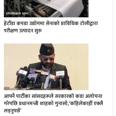
हेटौँडा कपडा उद्योगमा सेनाको प्राविधिक टोलीद्वारा
परीक्षण उत्पादन सुरु
आफ्नै पार्टीका सांसदहरूले सरकारको कडा अलोचना
गरेपछि प्रधानमन्त्री शाहकाे गुनासाे,‘कहिलेकाहीँ एक्लै
लड्नुपर्छ’