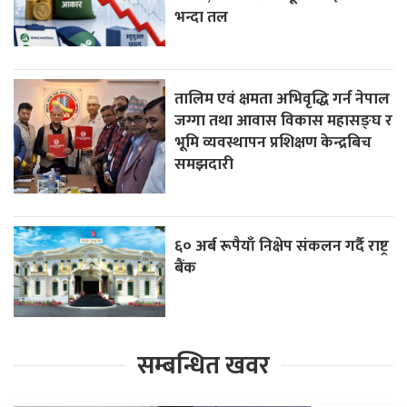
भन्दा तल
तालिम एवं क्षमता अभिवृद्धि गर्न नेपाल
जग्गा तथा आवास विकास महासङ्घ र
भूमि व्यवस्थापन प्रशिक्षण केन्द्रबिच
समझदारी
६० अर्ब रूपैयाँ निक्षेप संकलन गर्दै राष्ट्र
बैंक
सम्बन्धित खवर