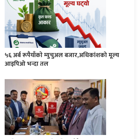
५६ अर्ब रूपैयाँकाे म्युचुअल बजार,अधिकांशको मूल्य
आइपिओ भन्दा तल