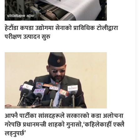
हेटौँडा कपडा उद्योगमा सेनाको प्राविधिक टोलीद्वारा
परीक्षण उत्पादन सुरु
आफ्नै पार्टीका सांसदहरूले सरकारको कडा अलोचना
गरेपछि प्रधानमन्त्री शाहकाे गुनासाे,‘कहिलेकाहीँ एक्लै
लड्नुपर्छ’