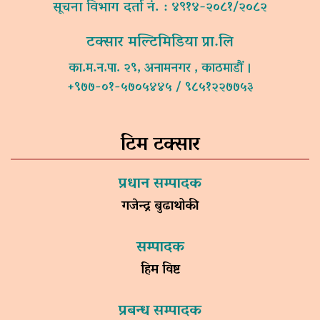
सूचना विभाग दर्ता नं. : ४९१४-२०८१/२०८२
टक्सार मल्टिमिडिया प्रा.लि
का.म.न.पा. २९, अनामनगर , काठमाडौं ।
+९७७-०१-५७०५४४५ / ९८५१२२७७५३
टिम टक्सार
प्रधान सम्पादक
गजेन्द्र बुढाथोकी
सम्पादक
हिम विष्ट
प्रबन्ध सम्पादक