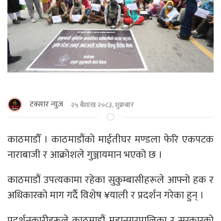
टक्सार न्युज
२५ बैशाख २०८३, शुक्रबार
काठमाडौँ । काठमाडौंको माईतीघर मण्डला फेरि एकपटक
नाराबाजी र आक्रोशले गुञ्जायमान भएको छ ।
काठमाडौं उपत्यकामा रहेका सुकुम्बासीहरूले आफ्नो हक र
अधिकारको माग गर्दै विशेष ¥याली र प्रदर्शन गरेका हुन् ।
प्रदर्शनकारीहरूले काठमाडौं महानगरपालिका र सरकारको