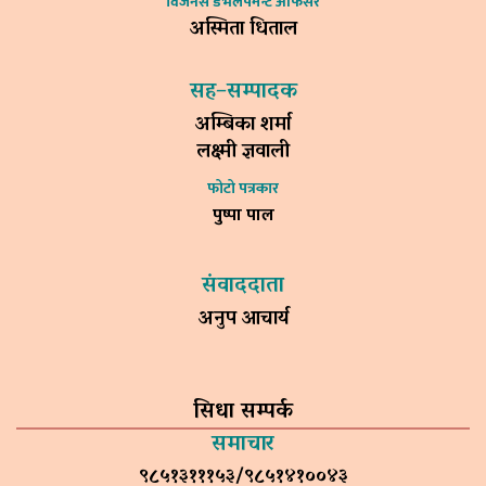
विजनेस डेभलपमेन्ट अफिसर
अस्मिता धिताल
सह–सम्पादक
अम्बिका शर्मा
लक्ष्मी ज्ञवाली
फोटो पत्रकार
पुष्पा पाल
संवाददाता
अनुप आचार्य
सिधा सम्पर्क
समाचार
९८५१३१११५३/९८५१४१००४३