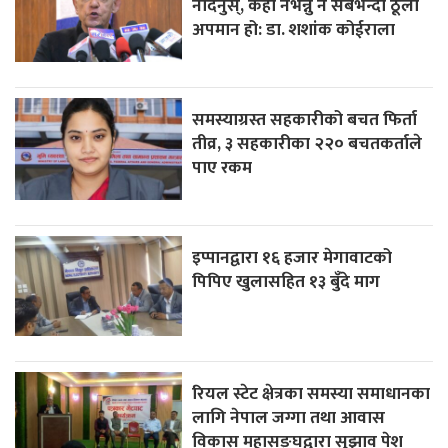
नदिनुस्, केही नभन्नु नै सबैभन्दा ठूलो
अपमान हो: डा. शशांक कोईराला
समस्याग्रस्त सहकारीको बचत फिर्ता
तीव्र, ३ सहकारीका २२० बचतकर्ताले
पाए रकम
इप्पानद्वारा १६ हजार मेगावाटको
पिपिए खुलासहित १३ बुँदे माग
रियल स्टेट क्षेत्रका समस्या समाधानका
लागि नेपाल जग्गा तथा आवास
विकास महासङ्घद्वारा सुझाव पेश