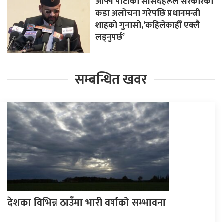
आफ्नै पार्टीका सांसदहरूले सरकारको
कडा अलोचना गरेपछि प्रधानमन्त्री
शाहकाे गुनासाे,‘कहिलेकाहीँ एक्लै
लड्नुपर्छ’
सम्बन्धित खवर
देशका विभिन्न ठाउँमा भारी वर्षाको सम्भावना