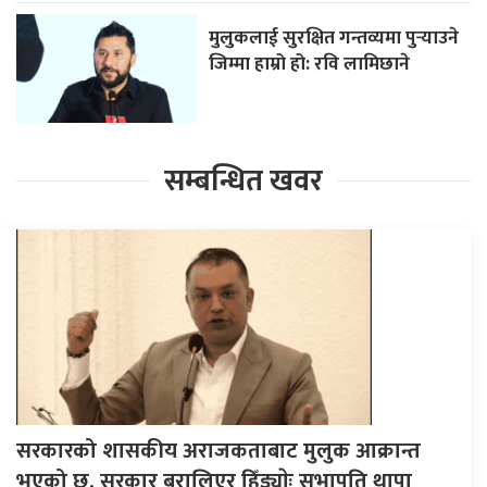
मुलुकलाई सुरक्षित गन्तव्यमा पुर्‍याउने
जिम्मा हाम्रो हो: रवि लामिछाने
सम्बन्धित खवर
सरकारको शासकीय अराजकताबाट मुलुक आक्रान्त
भएको छ, सरकार बरालिएर हिँड्याेः सभापति थापा