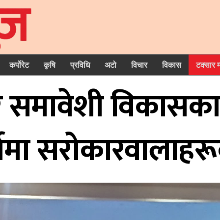
कर्पोरेट
कृषि
प्रविधि
अटो
विचार
विकास
टक्सार 
र समावेशी विकासका ल
यमा सरोकारवालाहर