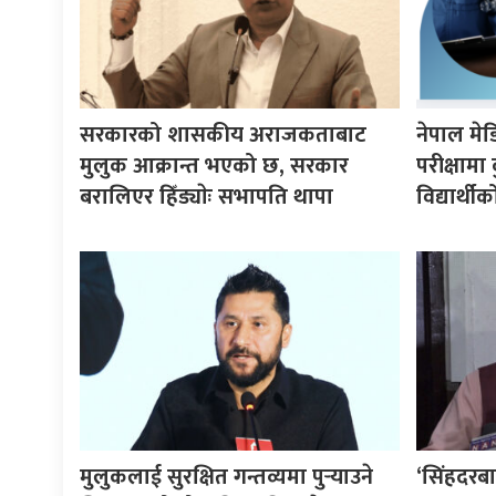
सरकारको शासकीय अराजकताबाट
नेपाल मे
मुलुक आक्रान्त भएको छ, सरकार
परीक्षाम
बरालिएर हिँड्याेः सभापति थापा
विद्यार्थ
मुलुकलाई सुरक्षित गन्तव्यमा पुर्‍याउने
‘सिंहदरबा