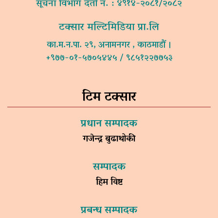
सूचना विभाग दर्ता नं. : ४९१४-२०८१/२०८२
टक्सार मल्टिमिडिया प्रा.लि
का.म.न.पा. २९, अनामनगर , काठमाडौं ।
+९७७-०१-५७०५४४५ / ९८५१२२७७५३
टिम टक्सार
प्रधान सम्पादक
गजेन्द्र बुढाथोकी
सम्पादक
हिम विष्ट
प्रबन्ध सम्पादक